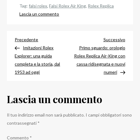
Tag:
falsi rolex
,
Falsi Rolex Air King
,
Rolex Replica
su
Lascia un commento
Il
Falsi
Navigazione
Rolex
Articolo
Articol
Precedente
Successivo
Air
precedente
success
Imitazioni Rolex
Primo sguardo: orologio
articoli
King
Explorer: una guida
Rolex Replica Air-King con
completa e la storia, dal
cassa ridisegnata e nuovi
1953 ad oggi
numeri
Lascia un commento
Il tuo indirizzo email non sarà pubblicato.
I campi obbligatori sono
contrassegnati
*
Commento
*