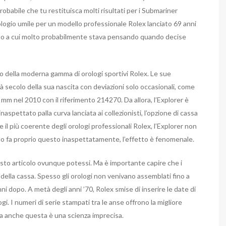
 probabile che tu restituisca molti risultati per i Submariner
rologio umile per un modello professionale Rolex lanciato 69 anni
uello a cui molto probabilmente stava pensando quando decise
rno della moderna gamma di orologi sportivi Rolex. Le sue
 secolo della sua nascita con deviazioni solo occasionali, come
m nel 2010 con il riferimento 214270. Da allora, l’Explorer è
naspettato palla curva lanciata ai collezionisti, l’opzione di cassa
 e il più coerente degli orologi professionali Rolex, l’Explorer non
do fa proprio questo inaspettatamente, l’effetto è fenomenale.
uesto articolo ovunque potessi. Ma è importante capire che i
 della cassa. Spesso gli orologi non venivano assemblati fino a
ni dopo. A metà degli anni ’70, Rolex smise di inserire le date di
ogi. I numeri di serie stampati tra le anse offrono la migliore
 ma anche questa è una scienza imprecisa.