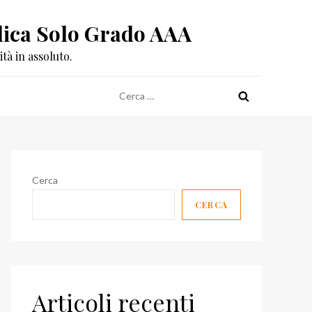
eplica Solo Grado AAA
tà in assoluto.
Ricerca
per:
Cerca
CERCA
Articoli recenti