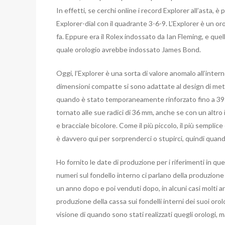
In effetti, se cerchi online i record Explorer all’asta, è
Explorer-dial con il quadrante 3-6-9. L’Explorer è un o
fa. Eppure era il Rolex indossato da Ian Fleming, e q
quale orologio avrebbe indossato James Bond.
Oggi, l’Explorer è una sorta di valore anomalo all’inte
dimensioni compatte si sono adattate al design di metà
quando è stato temporaneamente rinforzato fino a 39 m
tornato alle sue radici di 36 mm, anche se con un altro i
e bracciale bicolore. Come il più piccolo, il più semplice
è davvero qui per sorprenderci o stupirci, quindi quan
Ho fornito le date di produzione per i riferimenti in q
numeri sul fondello interno ci parlano della produzione
un anno dopo e poi venduti dopo, in alcuni casi molti an
produzione della cassa sui fondelli interni dei suoi orol
visione di quando sono stati realizzati quegli orologi,