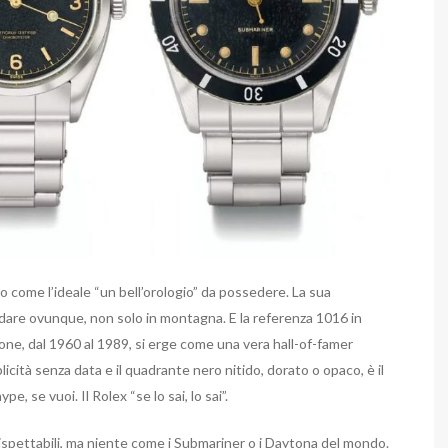
no come l’ideale “un bell’orologio” da possedere. La sua
andare ovunque, non solo in montagna. E la referenza 1016 in
one, dal 1960 al 1989, si erge come una vera hall-of-famer
licità senza data e il quadrante nero nitido, dorato o opaco, è il
e, se vuoi. Il Rolex “se lo sai, lo sai”.
rispettabili, ma niente come i Submariner o i Daytona del mondo.