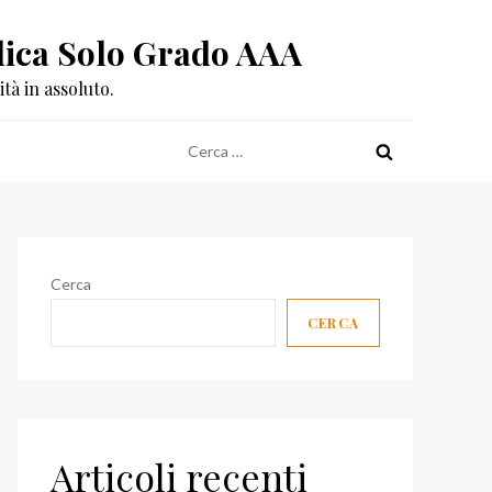
eplica Solo Grado AAA
tà in assoluto.
Ricerca
per:
Cerca
CERCA
Articoli recenti