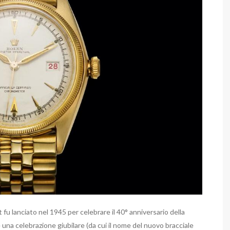
fu lanciato nel 1945 per celebrare il 40° anniversario della
una celebrazione giubilare (da cui il nome del nuovo bracciale