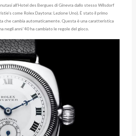
enutasi all’Hotel des Bergues di Ginevra dallo stesso Wilsdorf
istie’s come Rolex Daytona: Lezione Uno). È stato il primo
data che cambia automaticamente. Questa è una caratteristica
 negli anni ’40 ha cambiato le regole del gioco.