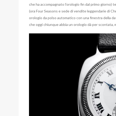
che ha accompagnato l’orologio fin dal primo giorno) t
(ora Four Seasons e sede di vendite leggendarie di Chr
orologio da polso automatico con una finestra della 
che oggi chiunque abbia un orologio dà per scontata, ma