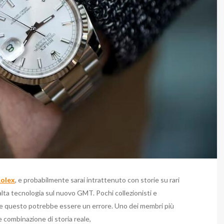
Rolex
, e probabilmente sarai intrattenuto con storie su rari
lta tecnologia sul nuovo GMT. Pochi collezionisti e
, e questo potrebbe essere un errore. Uno dei membri più
le combinazione di storia reale,