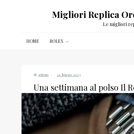
Salta
Migliori Replica Oro
al
contenuto
Le migliori re
HOME
ROLEX
di:
admin
Una settimana al polso Il R