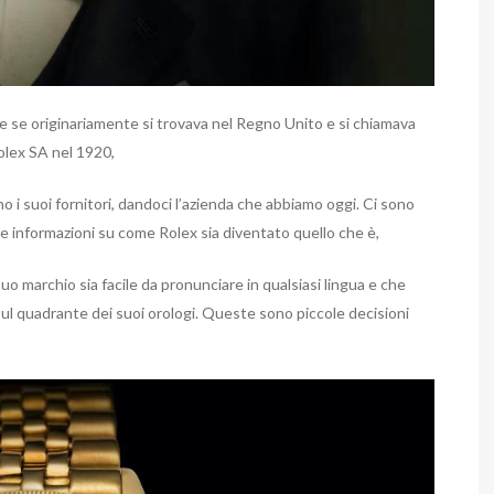
e se originariamente si trovava nel Regno Unito e si chiamava
olex SA nel 1920,
no i suoi fornitori, dandoci l’azienda che abbiamo oggi. Ci sono
lte informazioni su come Rolex sia diventato quello che è,
suo marchio sia facile da pronunciare in qualsiasi lingua e che
ul quadrante dei suoi orologi. Queste sono piccole decisioni