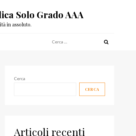
eplica Solo Grado AAA
tà in assoluto.
Ricerca
per:
Cerca
CERCA
Articoli recenti