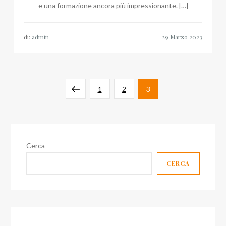
e una formazione ancora più impressionante. […]
di:
admin
Paginazione
Pagina
Pagina
Pagina
Pagina
1
2
3
degli
precedente
articoli
Cerca
CERCA