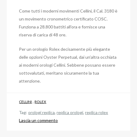
Come tutti i moderni movimenti Cellini, il Cal. 3180 è
un movimento cronometrico certificato COSC.
Funziona a 28.800 battiti all’ora e fornisce una
riserva di carica di 48 ore.
Per un orologio Rolex decisamente più elegante
delle opzioni Oyster Perpetual, dai un’altra occhiata
ai moderni orologi Cellini. Sebbene possano essere
sottovalutati, meritano sicuramente la tua
attenzione.
,
CELLINI
ROLEX
Tag:
orologi replica
,
replica orologi
,
replica rolex
su
Lascia un commento
Vestirlo
con