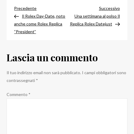
Navigazione
il
Articolo
Articol
Precedente
Successivo
Replica
precedente
success
Il Rolex Day-Date, noto
Una settimana al polso Il
articoli
Rolex
anche come Rolex Replica
Replica Rolex Datejust
Cellini
“President”
Dual
Time
Lascia un commento
Il tuo indirizzo email non sarà pubblicato.
I campi obbligatori sono
contrassegnati
*
Commento
*