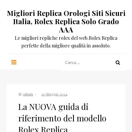
Salta
Migliori Replica Orologi Siti Sicuri
al
contenuto
Italia, Rolex Replica Solo Grado
AAA
Le migliori repliche rolex del web.Rolex Replica
perfette della migliore qualità in assoluto.
Ricerca
per:
di:
admin
La NUOVA guida di
riferimento del modello
Rolex Replica