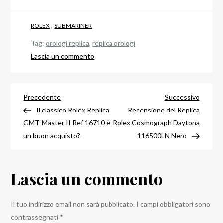
,
ROLEX
SUBMARINER
Tag:
orologi replica
,
replica orologi
su
Lascia un commento
La
NUOVA
Navigazione
guida
Articolo
Articol
Precedente
Successivo
di
precedente
success
Il classico Rolex Replica
Recensione del Replica
articoli
riferimento
GMT-Master II Ref 16710 è
Rolex Cosmograph Daytona
del
un buon acquisto?
116500LN Nero
modello
Rolex
Lascia un commento
Replica
Submariner
2024
Il tuo indirizzo email non sarà pubblicato.
I campi obbligatori sono
contrassegnati
*