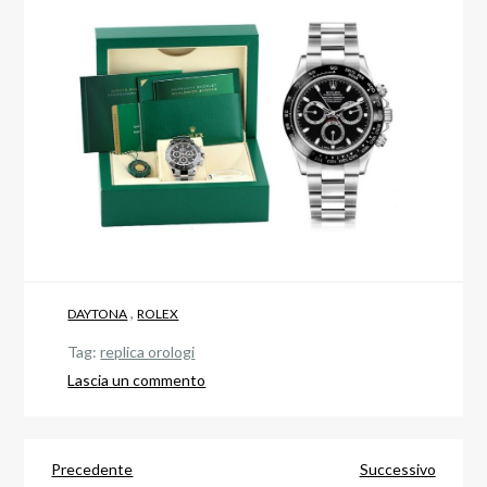
,
DAYTONA
ROLEX
Tag:
replica orologi
su
Lascia un commento
Recensione
del
Navigazione
Replica
Articolo
Articol
Precedente
Successivo