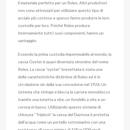
il materiale perfetto per un Rolex. Altri produttori
non sono attrezzati per utilizzare questo tipo di
acciaio più costoso e spesso fanno produrre le loro
custodie per loro. Poiché Rolex produce
internamente tutti i suoi componenti, hanno un
vantaggio.
Essendo la prima custodia impermeabile al mondo, la
cassa Oyster è quasi diventata sinonimo del nome
Rolex. La cassa “oyster” brevettata è stata una
delle caratteristiche distintive di Rolex ed è in
circolazione sin dalla sua concezione nel 1926. Un
sistema che stringe e blocca la carrure monoblocco
tramite una lunetta a vite, un fondello a vite e un -
corona in basso. Utilizzando questo sistema di
chiusura “Triplock” la cassa del Daytona è protetta
dall’acqua come un portello sottomarino con una
resistenza all’acqua minima di 100 m/300 piedi.