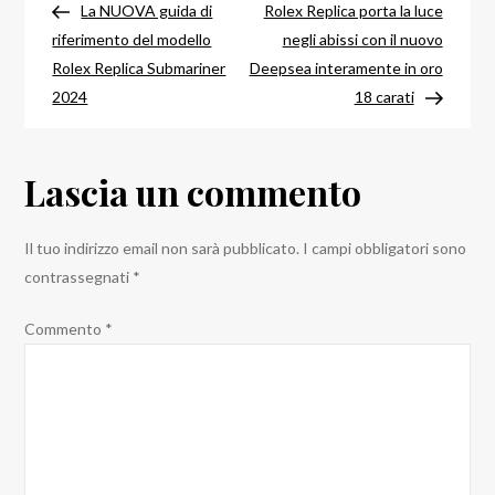
Rolex
precedente
success
La NUOVA guida di
Rolex Replica porta la luce
articoli
Cosmograph
riferimento del modello
negli abissi con il nuovo
Daytona
Rolex Replica Submariner
Deepsea interamente in oro
116500LN
2024
18 carati
Nero
Lascia un commento
Il tuo indirizzo email non sarà pubblicato.
I campi obbligatori sono
contrassegnati
*
Commento
*