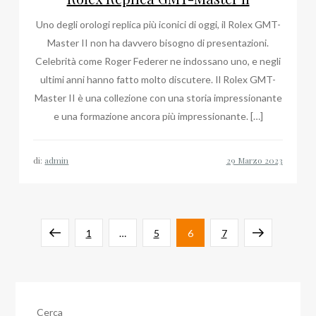
Uno degli orologi replica più iconici di oggi, il Rolex GMT-
Master II non ha davvero bisogno di presentazioni.
Celebrità come Roger Federer ne indossano uno, e negli
ultimi anni hanno fatto molto discutere. Il Rolex GMT-
Master II è una collezione con una storia impressionante
e una formazione ancora più impressionante. […]
di:
admin
Paginazione
Pagina
Pagina
Pagina
Pagina
Pagina
Pagina
1
…
5
6
7
degli
precedente
successiva
articoli
Cerca